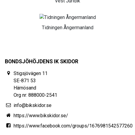
Vest Juridik
Tidningen Ångermanland
BONDSJÖHÖJDENS IK SKIDOR
Stigsjövägen 11
SE-871 53
Härnösand
Org nr: 888000-2541
info@bikskidor.se
https://www.bikskidor.se/
https://www.facebook.com/groups/1676981542577260