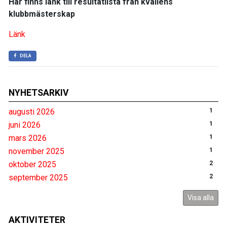
Här finns länk till resultatlista från kvällens
klubbmästerskap
Länk
DELA
NYHETSARKIV
augusti 2026
1
juni 2026
1
mars 2026
1
november 2025
1
oktober 2025
2
september 2025
2
Visa alla
AKTIVITETER