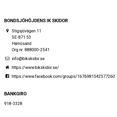
BONDSJÖHÖJDENS IK SKIDOR
Stigsjövägen 11
SE-871 53
Härnösand
Org nr: 888000-2541
info@bikskidor.se
https://www.bikskidor.se/
https://www.facebook.com/groups/1676981542577260
BANKGIRO
918-3328