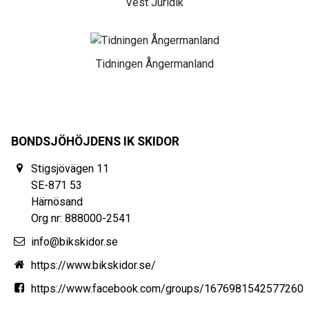
Vest Juridik
Tidningen Ångermanland
BONDSJÖHÖJDENS IK SKIDOR
Stigsjövägen 11
SE-871 53
Härnösand
Org nr: 888000-2541
info@bikskidor.se
https://www.bikskidor.se/
https://www.facebook.com/groups/1676981542577260